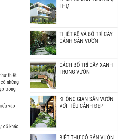
THỰ
THIẾT KẾ VÀ BỐ TRÍ CÂY
CẢNH SÂN VƯỜN
CÁCH BỐ TRÍ CÂY XANH
TRONG VƯỜN
như thiết
ẽ có những
đẹp trong
KHÔNG GIAN SÂN VƯỜN
VỚI TIỂU CẢNH ĐẸP
hiếu vào
ự cố khác.
BIỆT THỰ CÓ SÂN VƯỜN