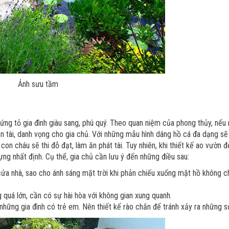
Ảnh sưu tầm
ng tỏ gia đình giàu sang, phú quý. Theo quan niệm của phong thủy, nếu 
tiền tài, danh vọng cho gia chủ. Với những mẫu hình dáng hồ cá đa dạng s
on cháu sẽ thi đỗ đạt, làm ăn phát tài. Tuy nhiên, khi thiết kế ao vườn 
ng nhất định. Cụ thể, gia chủ cần lưu ý đến những điều sau:
 cửa nhà, sao cho ánh sáng mặt trời khi phản chiếu xuống mặt hồ không c
 quá lớn, cần có sự hài hòa với không gian xung quanh.
hững gia đình có trẻ em. Nên thiết kế rào chắn để tránh xảy ra những s