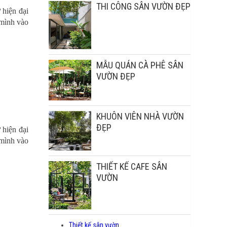
THI CÔNG SÂN VƯỜN ĐẸP
 hiện đại
 mình vào
MẪU QUÁN CÀ PHÊ SÂN
VƯỜN ĐẸP
KHUÔN VIÊN NHÀ VƯỜN
ĐẸP
 hiện đại
 mình vào
THIẾT KẾ CAFE SÂN
VƯỜN
Thiết kế sân vườn