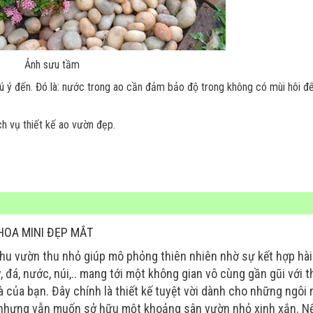
Ảnh sưu tầm
ú ý đến. Đó là: nước trong ao cần đảm bảo độ trong không có mùi hôi để
h vụ thiết kế ao vườn đẹp.
HOA MINI ĐẸP MẮT
khu vườn thu nhỏ giúp mô phỏng thiên nhiên nhờ sự kết hợp hài
, đá, nước, núi,.. mang tới một không gian vô cùng gần gũi với t
 của bạn. Đây chính là thiết kế tuyệt vời dành cho những ngôi 
 nhưng vẫn muốn sở hữu một khoảng sân vườn nhỏ xinh xắn. N