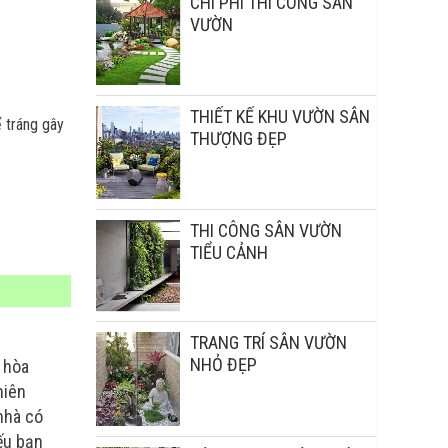
CHI PHÍ THI CÔNG SÂN
VƯỜN
THIẾT KẾ KHU VƯỜN SÂN
 tráng gây
THƯỢNG ĐẸP
THI CÔNG SÂN VƯỜN
TIỂU CẢNH
TRANG TRÍ SÂN VƯỜN
NHỎ ĐẸP
 hòa
hiên
nhà có
ếu bạn