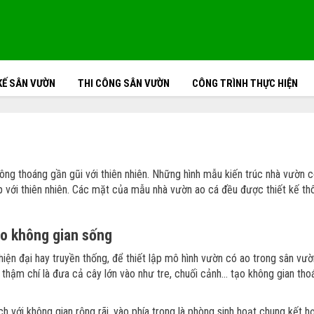
KẾ SÂN VƯỜN
THI CÔNG SÂN VƯỜN
CÔNG TRÌNH THỰC HIỆN
ông thoáng gần gũi với thiên nhiên. Những hình mẫu kiến trúc nhà vườn 
hợp với thiên nhiên. Các mặt của mẫu nhà vườn ao cá đều được thiết kế t
ào không gian sống
iện đại hay truyền thống, để thiết lập mô hình vườn có ao trong sân vườn
 thậm chí là đưa cả cây lớn vào như tre, chuối cảnh… tạo không gian th
ch với không gian rộng rãi, vào phía trong là phòng sinh hoạt chung kết 