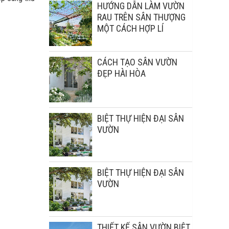
HƯỚNG DẪN LÀM VƯỜN
RAU TRÊN SÂN THƯỢNG
MỘT CÁCH HỢP LÍ
CÁCH TẠO SÂN VƯỜN
ĐẸP HÀI HÒA
BIỆT THỰ HIỆN ĐẠI SÂN
VƯỜN
BIỆT THỰ HIỆN ĐẠI SÂN
VƯỜN
THIẾT KẾ SÂN VƯỜN BIỆT