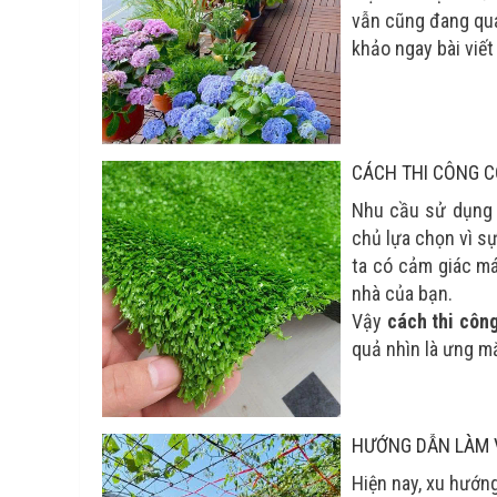
vẫn cũng đang qua
khảo ngay bài viết
CÁCH THI CÔNG 
Nhu cầu sử dụng 
chủ lựa chọn vì s
ta có cảm giác má
nhà của bạn.
Vậy
cách thi côn
quả nhìn là ưng m
HƯỚNG DẪN LÀM 
Hiện nay, xu hướn