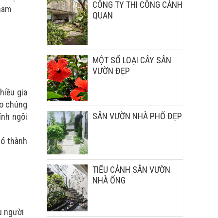
CÔNG TY THI CÔNG CẢNH
ham
QUAN
MỘT SỐ LOẠI CÂY SÂN
VƯỜN ĐẸP
hiều gia
ho chúng
SÂN VƯỜN NHÀ PHỐ ĐẸP
ính ngôi
có thành
TIỂU CẢNH SÂN VƯỜN
NHÀ ỐNG
u người