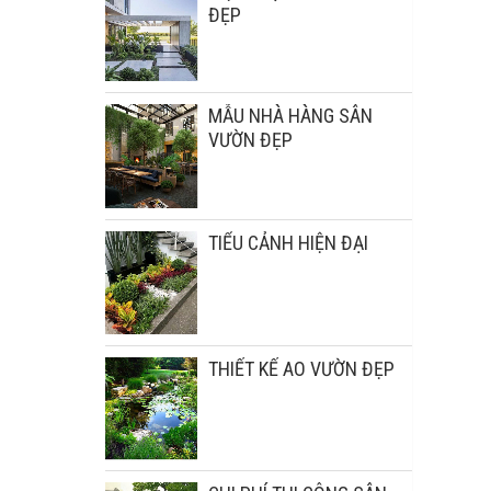
ĐẸP
MẪU NHÀ HÀNG SÂN
VƯỜN ĐẸP
TIỂU CẢNH HIỆN ĐẠI
THIẾT KẾ AO VƯỜN ĐẸP