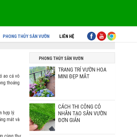
PHONG THỦY SÂN VƯỜN
LIÊN HỆ
PHONG THỦY SÂN VƯỜN
TRANG TRÍ VƯỜN HOA
có ao cá vô
MINI ĐẸP MẮT
hông thoáng
CÁCH THI CÔNG CỎ
 hợp lý.
NHÂN TẠO SÂN VƯỜN
oáng mát và
ĐƠN GIẢN
hợp cùng thư