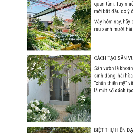
quan tâm. Tuy nhiê
mới bắt đầu có ý 
Vậy hôm nay, hãy 
rau xanh mướt hái 
CÁCH TẠO SÂN V
Sân vườn là khoản
sinh động, hài hò
“chân thiện mỹ” vẽ
là một số
cách tạ
BIỆT THỰ HIỆN Đ