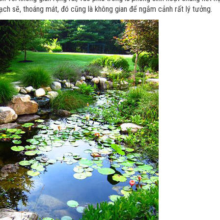
ạch sẽ, thoáng mát, đó cũng là không gian để ngắm cảnh rất lý tưởng.