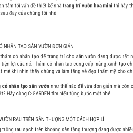
n tâm tới vấn đề thiết kế nhà
trang trí vườn hoa mini
thì hãy t
 sau đây của chúng tôi nhé!
CỎ NHÂN TẠO SÂN VƯỜN ĐƠN GIẢN
thảm cỏ nhân tạo để trang trí cho sân vườn đang được rất n
ự tiện lợi của nó. Thảm cỏ nhân tạo cung cấp mảng xanh tạo c
t mẻ khi nhìn thấy chúng và làm tăng vẻ đẹp thẩm mỹ cho ch
g cỏ nhân tạo sân vườn
như thế nào để vừa đơn giản mà còn 
ắt? Hãy cùng C-GARDEN tìm hiểu từng bước một nhé!
VƯỜN RAU TRÊN SÂN THƯỢNG MỘT CÁCH HỢP LÍ
g trồng rau sạch trên khoảng sân tầng thượng đang được nhiề