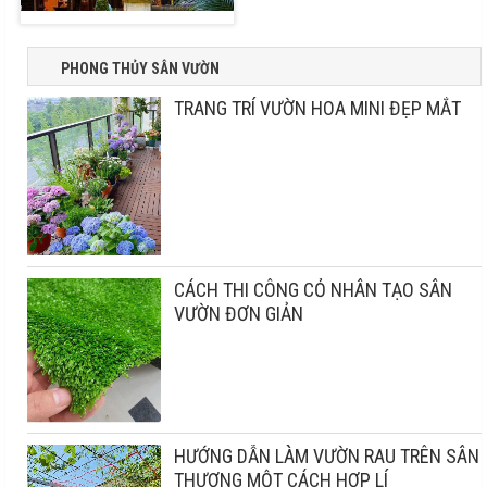
PHONG THỦY SÂN VƯỜN
TRANG TRÍ VƯỜN HOA MINI ĐẸP MẮT
CÁCH THI CÔNG CỎ NHÂN TẠO SÂN
VƯỜN ĐƠN GIẢN
HƯỚNG DẪN LÀM VƯỜN RAU TRÊN SÂN
THƯỢNG MỘT CÁCH HỢP LÍ