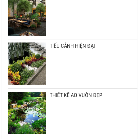
TIỂU CẢNH HIỆN ĐẠI
THIẾT KẾ AO VƯỜN ĐẸP