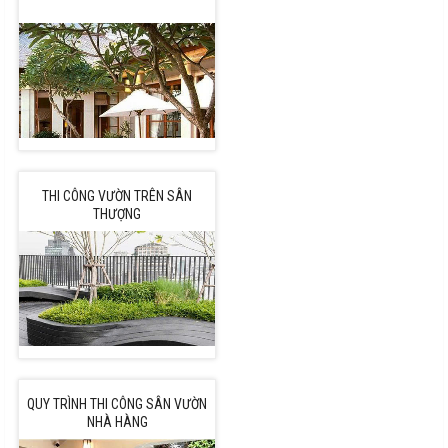
THI CÔNG VƯỜN TRÊN SÂN
THƯỢNG
QUY TRÌNH THI CÔNG SÂN VƯỜN
NHÀ HÀNG