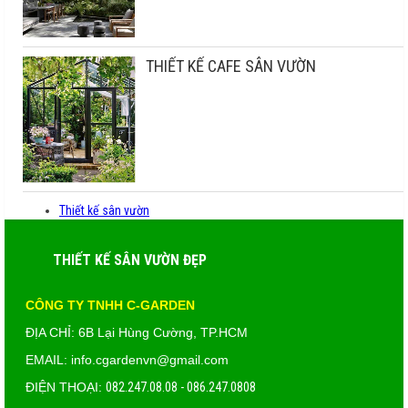
THIẾT KẾ CAFE SÂN VƯỜN
Thiết kế sân vườn
THIẾT KẾ SÂN VƯỜN ĐẸP
CÔNG TY TNHH C-GARDEN
ĐỊA CHỈ: 6B Lại Hùng Cường, TP.HCM
EMAIL: info.cgardenvn@gmail.com
ĐIỆN THOẠI:
082.247.08.08 - 086.247.0808