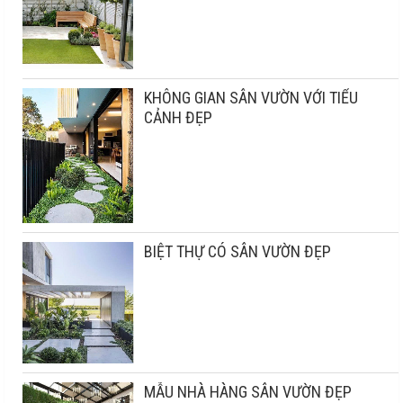
KHÔNG GIAN SÂN VƯỜN VỚI TIỂU
CẢNH ĐẸP
BIỆT THỰ CÓ SÂN VƯỜN ĐẸP
MẪU NHÀ HÀNG SÂN VƯỜN ĐẸP