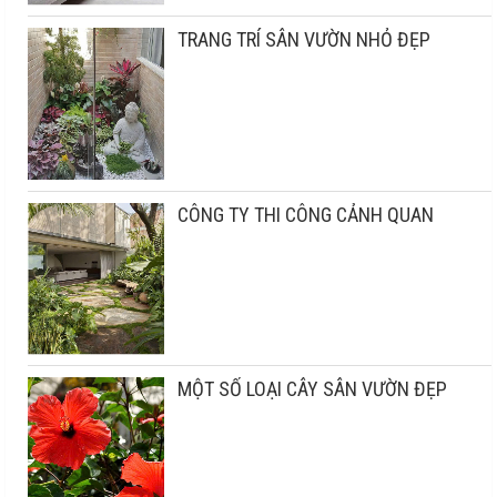
TRANG TRÍ SÂN VƯỜN NHỎ ĐẸP
CÔNG TY THI CÔNG CẢNH QUAN
MỘT SỐ LOẠI CÂY SÂN VƯỜN ĐẸP