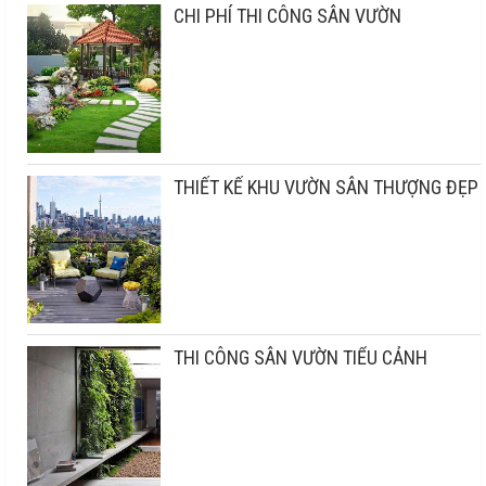
CHI PHÍ THI CÔNG SÂN VƯỜN
THIẾT KẾ KHU VƯỜN SÂN THƯỢNG ĐẸP
THI CÔNG SÂN VƯỜN TIỂU CẢNH