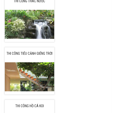
THI CÔNG THÁC NƯỚC
THI CÔNG TIỂU CẢNH GIẾNG TRỜI
THI CÔNG HỒ CÁ KOI