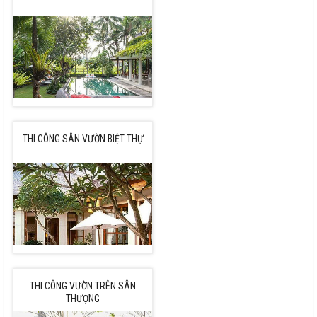
THI CÔNG SÂN VƯỜN BIỆT THỰ
THI CÔNG VƯỜN TRÊN SÂN
THƯỢNG